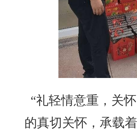
“礼轻情意重，关怀
的真切关怀，承载