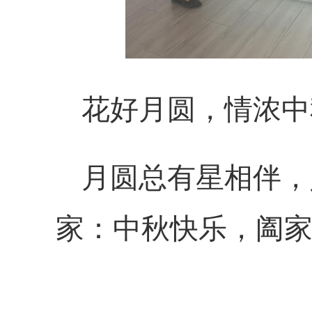
花好月圆，情浓中
月圆总有星相伴，
家：中秋快乐，阖