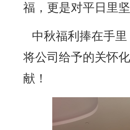
福，更是对平日里
中秋福利捧在手里
将公司给予的关怀
献！