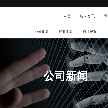
首页
新闻资讯
党
公司新闻
行业新闻
行业报道
公司新闻