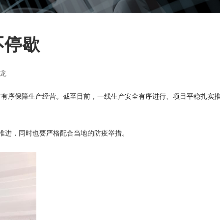
不停歇
福龙
时有序保障生产经营。
截至
目前，
一线
生产安全有序
进
行、项目平稳扎实
，
推进
同时也要严格配合当地的防疫举措。