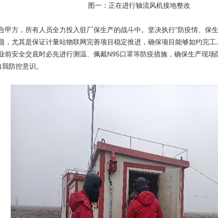
图一：正在进行轴流风机接地整改
，所有人员全力投入驻厂保
的战斗中。坚决执行
“防疫情、保
合甲方
生产
，尤其是
，确保
题
保证计量站物联网完善项目稳定推进
项目能够如约完工
业前安全交底时必先进行测温
N95
等防疫
，确保生产现场
、佩戴
口罩
措施
自我防控意识。