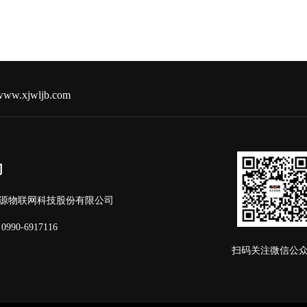
.xjwljb.com
们
源物联网科技股份有限公司
90-6917116
扫码关注微信公