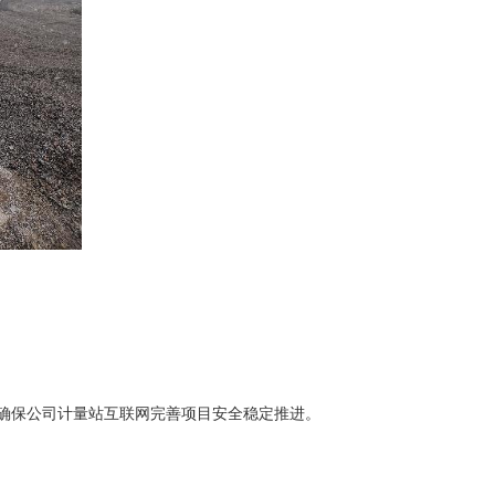
确保公司
安全稳定
。
计量站互联网完善项目
推进