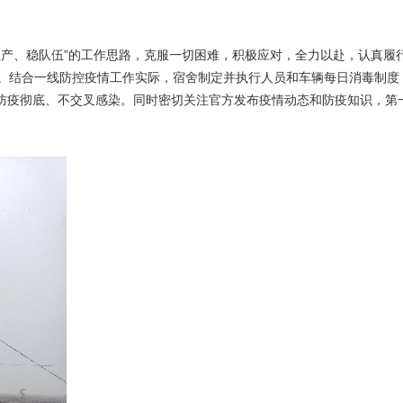
、稳队伍
”
工作思路，克服一切困难，积极应对，全力以赴，认真履
生产
的
。结合一线防控疫情工作实际，
制定并执行
消毒制度
宿舍
人员和车辆每日
防疫彻底、不交叉感染。同时密切关注官方发布疫情动态和防疫知识，第