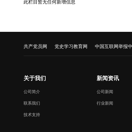
此栏目暂无任何新增信息
共产党员网
党史学习教育网
中国互联网举报中心网站:
关于我们
新闻资讯
公司简介
公司新闻
联系我们
行业新闻
技术支持