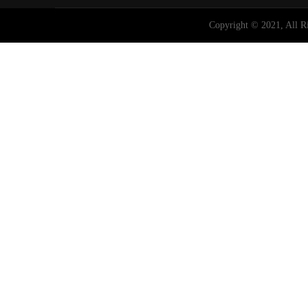
Copyright © 2021, All R